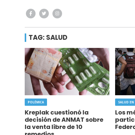
TAG: SALUD
POLÉMICA
SALUD EN 
Kreplak cuestionó la
Los m
decisión de ANMAT sobre
partic
la venta libre de 10
Federa
remedios