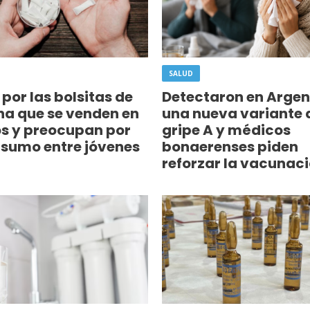
SALUD
 por las bolsitas de
Detectaron en Argen
na que se venden en
una nueva variante 
os y preocupan por
gripe A y médicos
nsumo entre jóvenes
bonaerenses piden
reforzar la vacunac