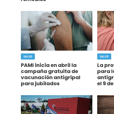
SALUD
SALUD
PAMI inicia en abril la
La pro
campaña gratuita de
para 
vacunación antigripal
antigr
para jubilados
el 9 d