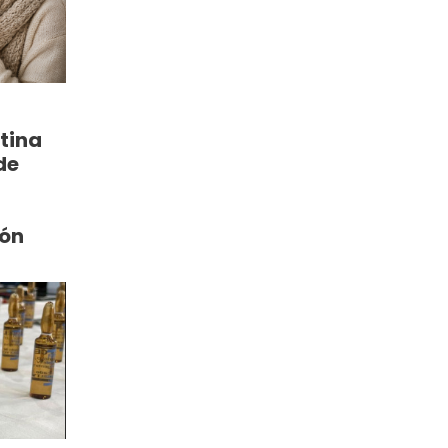
tina
de
ión