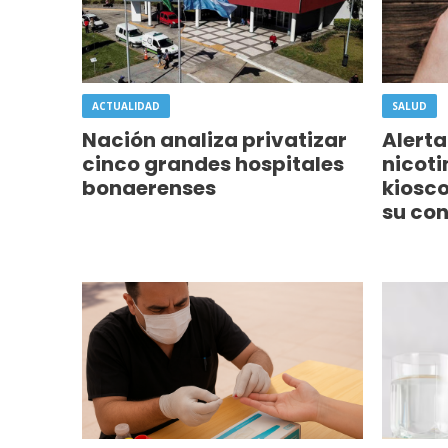
ACTUALIDAD
SALUD
Nación analiza privatizar
Alerta
cinco grandes hospitales
nicoti
bonaerenses
kiosc
su co