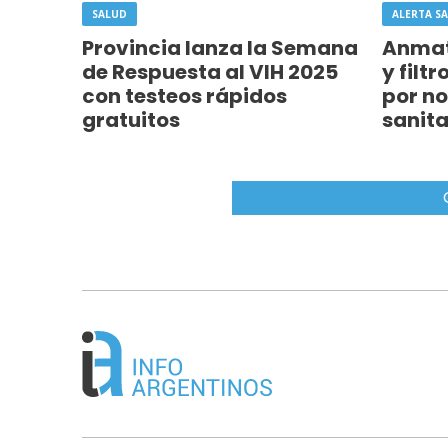
SALUD
ALERTA SA
Provincia lanza la Semana
Anmat
de Respuesta al VIH 2025
y filt
con testeos rápidos
por no
gratuitos
sanita