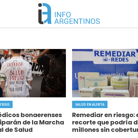
CRISIS
SALUD EN ALERTA
édicos bonaerenses
Remediar en riesgo: 
iparán de la Marcha
recorte que podría d
l de Salud
millones sin cobertu