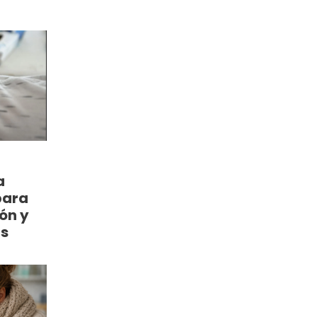
a
para
ón y
as