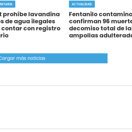
NITARIA
ACTUALIDAD
 prohíbe lavandina
Fentanilo contamin
ros de agua ilegales
confirman 96 muerte
 contar con registro
decomiso total de la
rio
ampollas adulterad
Cargar más noticias