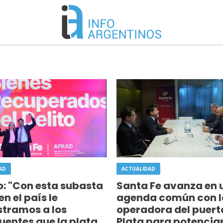
AD
ACTUALIDAD
o: "Con esta subasta
Santa Fe avanza en 
en el país le
agenda común con l
tramos a los
operadora del puert
uentes que la plata
Plata para potenciar