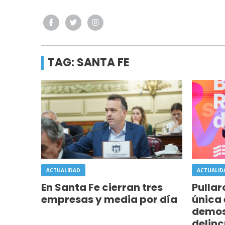
TAG: SANTA FE
ACTUALIDAD
ACTUALID
En Santa Fe cierran tres
Pullar
empresas y media por día
única 
demos
delinc