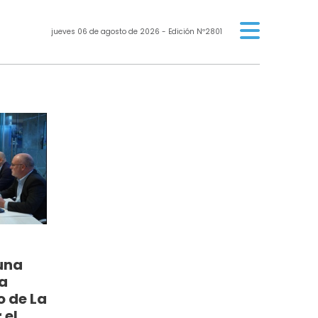
jueves 06 de agosto de 2026
- Edición Nº2801
una
a
o de La
 el