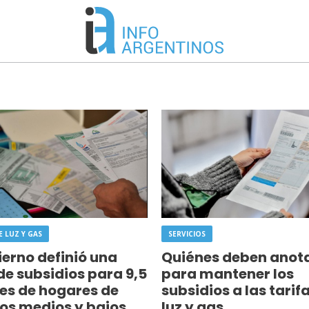
E LUZ Y GAS
SERVICIOS
ierno definió una
Quiénes deben anot
de subsidios para 9,5
para mantener los
es de hogares de
subsidios a las tarif
os medios y bajos
luz y gas