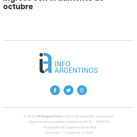
octubre
© 2023
InfoArgentinos
| Todos los derechos reservados
• Registro de propiedad intelectual Nº RL - 88811736
• Propiedad de Cooperativa en Red
• Domicilio - Ciudad de La Plata