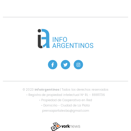
© 2023
InfoArgentinos
| Todos los derechos reservados
• Registro de propiedad intelectual Nº RL - 88811736
• Propiedad de Cooperativa en Red
• Domicilio - Ciudad de La Plata
prensaportalesba@gmail.com