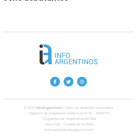
© 2023
InfoArgentinos
| Todos los derechos reservados
• Registro de propiedad intelectual Nº RL - 88811736
• Propiedad de Cooperativa en Red
• Domicilio - Ciudad de La Plata
prensaportalesba@gmail.com