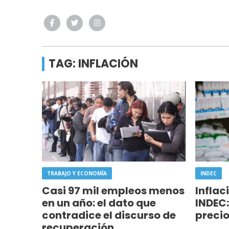
TAG: INFLACIÓN
TRABAJO Y ECONOMÍA
INDEC
Casi 97 mil empleos menos
Infla
en un año: el dato que
INDEC:
contradice el discurso de
precio
recuperación