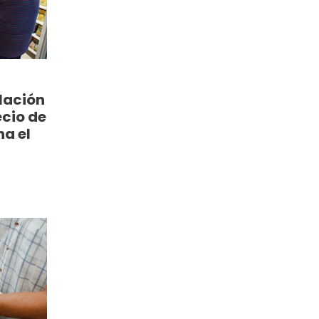
flación
ecio de
na el