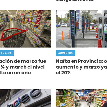
 EN ALZA
AUMENTOS
lación de marzo fue
Nafta en Provincia: o
4% y marcó el nivel
aumento y marzo ya
to en un año
el 20%