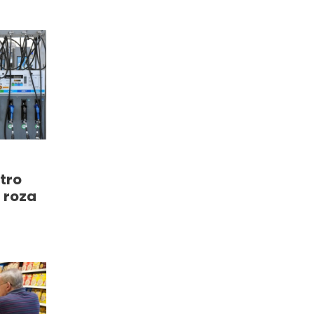
tro
 roza