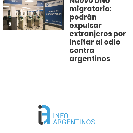
Nuevo DNU
migratorio:
podrán
5
expulsar
extranjeros por
incitar al odio
contra
argentinos