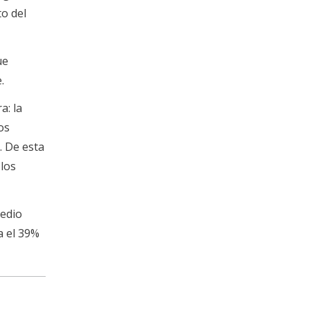
o del
ue
.
a: la
os
. De esta
 los
medio
a el 39%