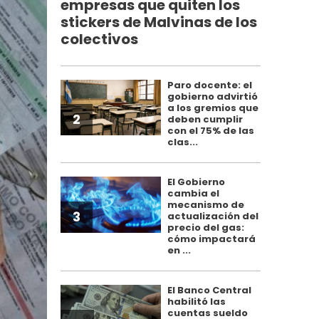
empresas que quiten los
stickers de Malvinas de los
colectivos
Paro docente: el
gobierno advirtió
a los gremios que
2
deben cumplir
con el 75% de las
clas...
El Gobierno
cambia el
mecanismo de
3
actualización del
precio del gas:
cómo impactará
en ...
El Banco Central
habilitó las
cuentas sueldo