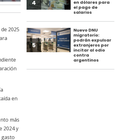
4
en dólares para
el pago de
salarios
o de 2025
Nuevo DNU
migratorio:
ara
podrán expulsar
5
extranjeros por
incitar al odio
contra
ndiente
argentinos
aración
ía
caída en
mento más
e 2024 y
l gasto