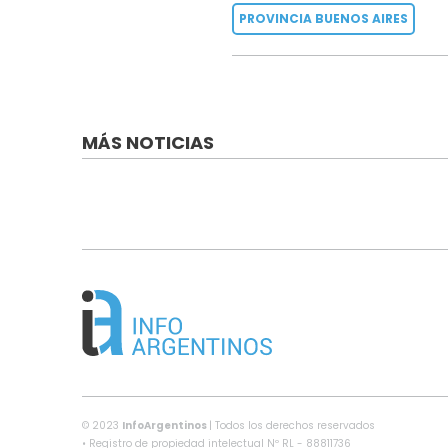
PROVINCIA BUENOS AIRES
MÁS NOTICIAS
© 2023
InfoArgentinos
| Todos los derechos reservados
• Registro de propiedad intelectual Nº RL - 88811736