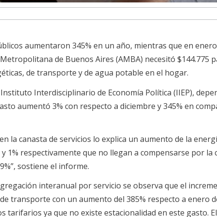
s públicos aumentaron 345% en un año, mientras que en ener
Metropolitana de Buenos Aires (AMBA) necesitó $144.775 p
éticas, de transporte y de agua potable en el hogar.
nstituto Interdisciplinario de Economía Política (IIEP), depe
e gasto aumentó 3% con respecto a diciembre y 345% en comp
n la canasta de servicios lo explica un aumento de la energ
9% y 1% respectivamente que no llegan a compensarse por la 
,9%”, sostiene el informe.
agregación interanual por servicio se observa que el incre
a de transporte con un aumento del 385% respecto a enero d
 tarifarios ya que no existe estacionalidad en este gasto. E