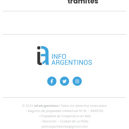
trámites
© 2023
InfoArgentinos
| Todos los derechos reservados
• Registro de propiedad intelectual Nº RL - 88811736
• Propiedad de Cooperativa en Red
• Domicilio - Ciudad de La Plata
prensaportalesba@gmail.com