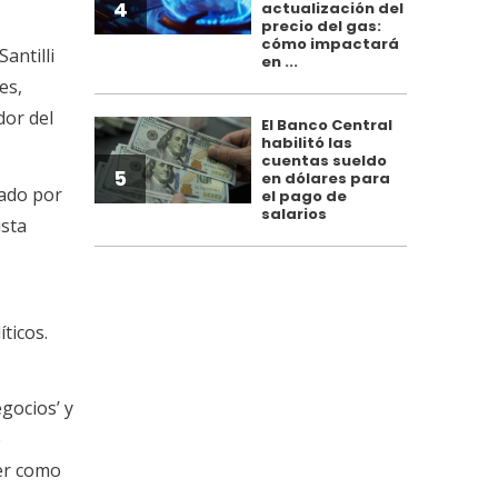
4
actualización del
precio del gas:
cómo impactará
antilli
en ...
es,
dor del
El Banco Central
habilitó las
cuentas sueldo
5
en dólares para
zado por
el pago de
salarios
ista
ticos.
egocios’ y
e
der como