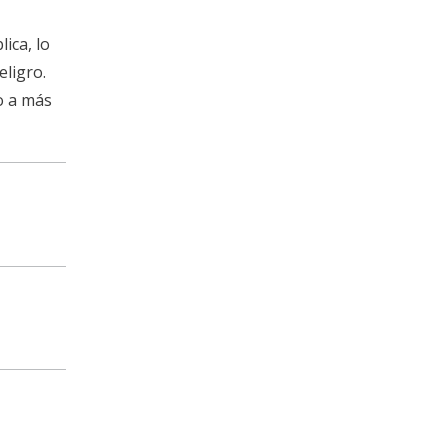
ica, lo
eligro.
o a más