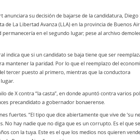
 anunciara su decisión de bajarse de la candidatura, Diego S
sta de La Libertad Avanza (LLA) en la provincia de Buenos Air
 permanecería en el segundo lugar; pese al archivo demole
toral indica que si un candidato se baja tiene que ser reempla
a mantener la paridad. Por lo que el reemplazo del econom
a del tercer puesto al primero, mientras que la conductora
lugar.
hilo de X contra “la casta”, en donde apuntó contra varios polí
onces precandidato a gobernador bonaerense.
ones fuertes. “El tipo que dice abiertamente que vive de ‘su n
s. No hay nadie que no diga que es un corrupto. Es el que s
ños con la tuya. Este es el que los medios nos quieren ven