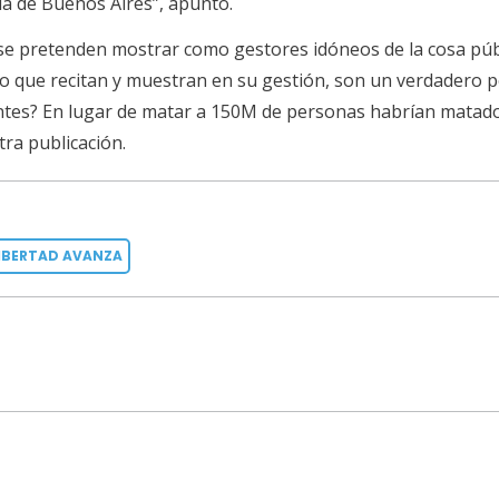
cia de Buenos Aires”, apuntó.
i se pretenden mostrar como gestores idóneos de la cosa públ
smo que recitan y muestran en su gestión, son un verdadero p
ntes? En lugar de matar a 150M de personas habrían matad
tra publicación.
LIBERTAD AVANZA