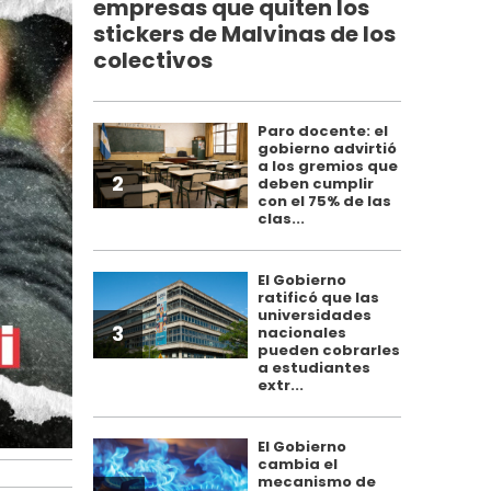
empresas que quiten los
stickers de Malvinas de los
colectivos
Paro docente: el
gobierno advirtió
a los gremios que
2
deben cumplir
con el 75% de las
clas...
El Gobierno
ratificó que las
universidades
3
nacionales
pueden cobrarles
a estudiantes
extr...
El Gobierno
cambia el
mecanismo de