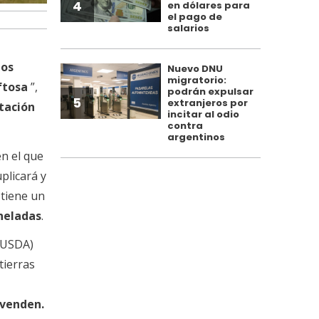
4
en dólares para
el pago de
salarios
dos
Nuevo DNU
migratorio:
ftosa
”,
podrán expulsar
5
extranjeros por
tación
incitar al odio
contra
argentinos
n el que
plicará y
tiene un
oneladas
.
(USDA)
tierras
 venden.