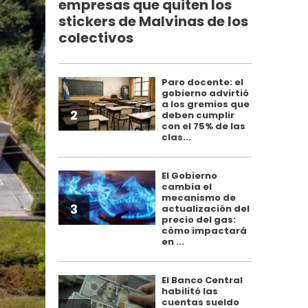
empresas que quiten los
stickers de Malvinas de los
colectivos
Paro docente: el
gobierno advirtió
a los gremios que
2
deben cumplir
con el 75% de las
clas...
El Gobierno
cambia el
mecanismo de
3
actualización del
precio del gas:
cómo impactará
en ...
El Banco Central
habilitó las
cuentas sueldo