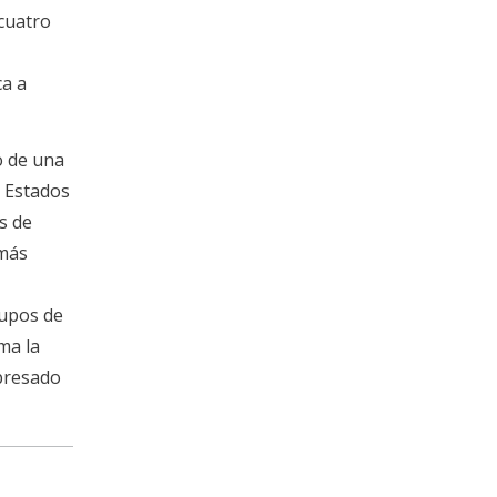
cuatro
ca a
 de una
e Estados
s de
 más
rupos de
ma la
presado