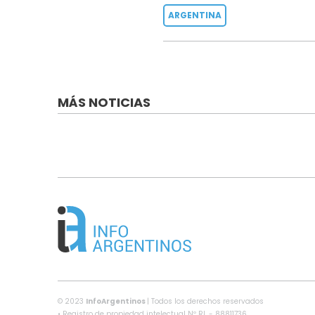
ARGENTINA
MÁS NOTICIAS
© 2023
InfoArgentinos
| Todos los derechos reservados
• Registro de propiedad intelectual Nº RL - 88811736