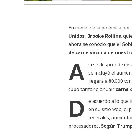
En medio de la polémica por l
Unidos,
Brooke Rollins
, qui
ahora se conoció que el Gob
de carne vacuna de nuestr
A
sí se desprende de
se incluyó el aumen
llegará a 80.000 to
cupo tarifario anual
“carne 
D
e acuerdo a lo que
en su sitio web, el
federales, aumentar
procesadores
. Según Trump