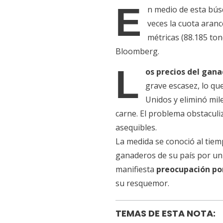
E
n medio de esta bús
veces la cuota aranc
métricas (88.185 ton
Bloomberg.
L
os precios del gana
grave escasez, lo qu
Unidos y eliminó mil
carne. El problema obstacul
asequibles.
La medida se conoció al tie
ganaderos de su país por un 
manifiesta
preocupación por
su resquemor.
TEMAS DE ESTA NOTA: