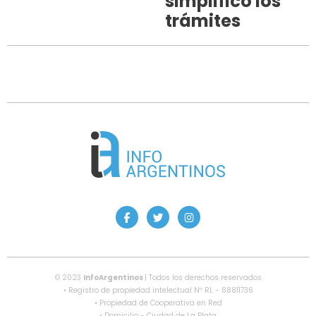
simplificó los
trámites
© 2023
InfoArgentinos
| Todos los derechos reservados
• Registro de propiedad intelectual Nº RL - 88811736
• Propiedad de Cooperativa en Red
• Domicilio - Ciudad de La Plata