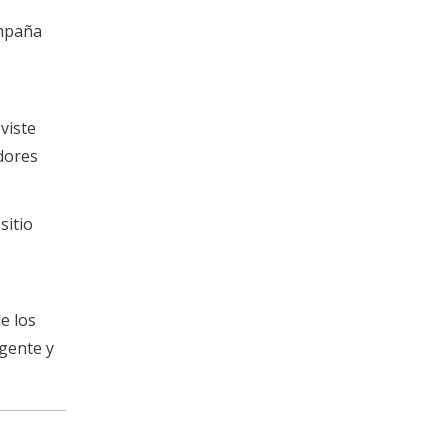
ampaña
viste
dores
sitio
e los
 gente y