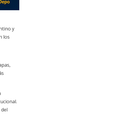
ntino y
n los
apas,
ás
n
ucional.
 del