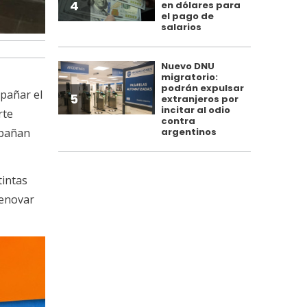
4
en dólares para
el pago de
salarios
Nuevo DNU
migratorio:
podrán expulsar
mpañar el
5
extranjeros por
incitar al odio
rte
contra
argentinos
mpañan
tintas
renovar