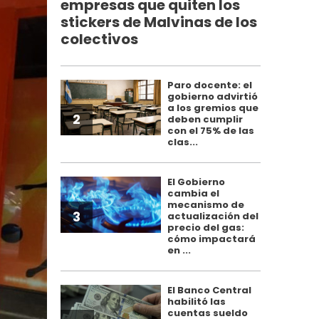
empresas que quiten los
stickers de Malvinas de los
colectivos
Paro docente: el
gobierno advirtió
a los gremios que
2
deben cumplir
con el 75% de las
clas...
El Gobierno
cambia el
mecanismo de
3
actualización del
precio del gas:
cómo impactará
en ...
El Banco Central
habilitó las
cuentas sueldo