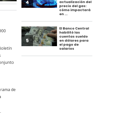
4
actualización del
precio del gas:
cómo impactará
en ...
El Banco Central
.900
habilitó las
cuentas sueldo
5
en dólares para
el pago de
Boletín
salarios
s
Conjunto
grama de
a