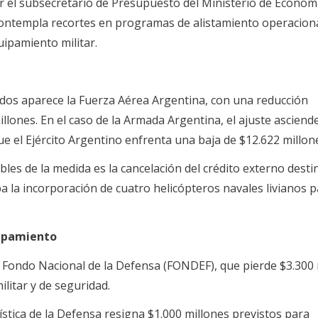
r el subsecretario de Presupuesto del Ministerio de Econom
ntempla recortes en programas de alistamiento operaciona
uipamiento militar.
dos aparece la Fuerza Aérea Argentina, con una reducción
llones. En el caso de la Armada Argentina, el ajuste asciend
ue el Ejército Argentino enfrenta una baja de $12.622 millon
les de la medida es la cancelación del crédito externo desti
 la incorporación de cuatro helicópteros navales livianos p
.
uipamiento
l Fondo Nacional de la Defensa (FONDEF), que pierde $3.300 
litar y de seguridad.
tica de la Defensa resigna $1.000 millones previstos para