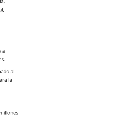
ía,
l,
e a
es.
nado al
ara la
millones