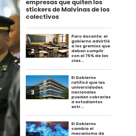
empresas que quiten los
stickers de Malvinas de los
colectivos
Paro docente: el
gobierno advirtió
a los gremios que
2
deben cumplir
con el 75% de las
clas...
El Gobierno
ratificó que las
universidades
3
nacionales
pueden cobrarles
a estudiantes
extr...
El Gobierno
cambia el
mecanismo de