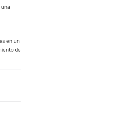
á una
das en un
miento de