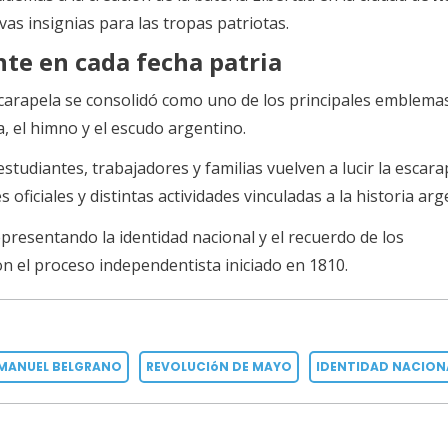
as insignias para las tropas patriotas.
te en cada fecha patria
scarapela se consolidó como uno de los principales emblema
, el himno y el escudo argentino.
tudiantes, trabajadores y familias vuelven a lucir la escara
 oficiales y distintas actividades vinculadas a la historia arg
epresentando la identidad nacional y el recuerdo de los
n el proceso independentista iniciado en 1810.
MANUEL BELGRANO
REVOLUCIóN DE MAYO
IDENTIDAD NACION