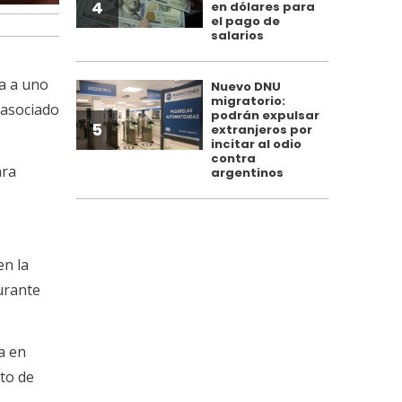
4
en dólares para
el pago de
salarios
da a uno
Nuevo DNU
migratorio:
 asociado
podrán expulsar
5
extranjeros por
incitar al odio
contra
ara
argentinos
en la
urante
a en
nto de