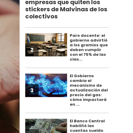
empresas que quiten los
stickers de Malvinas de los
colectivos
Paro docente: el
gobierno advirtió
a los gremios que
2
deben cumplir
con el 75% de las
clas...
El Gobierno
cambia el
mecanismo de
3
actualización del
precio del gas:
cómo impactará
en ...
El Banco Central
habilitó las
cuentas sueldo