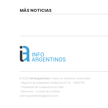
MÁS NOTICIAS
© 2023
InfoArgentinos
| Todos los derechos reservados
• Registro de propiedad intelectual Nº RL - 88811736
• Propiedad de Cooperativa en Red
• Domicilio - Ciudad de La Plata
prensaportalesba@gmail.com