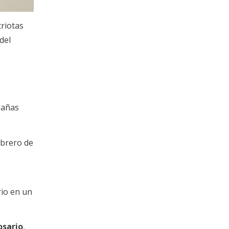
triotas
del
pañas
ebrero de
rio en un
osario
,