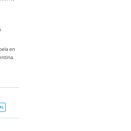
s
pela en
entina.
AL