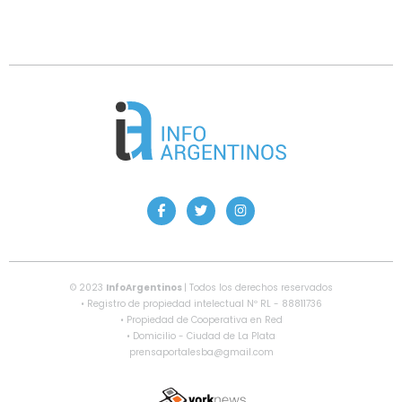
© 2023
InfoArgentinos
| Todos los derechos reservados
• Registro de propiedad intelectual Nº RL - 88811736
• Propiedad de Cooperativa en Red
• Domicilio - Ciudad de La Plata
prensaportalesba@gmail.com