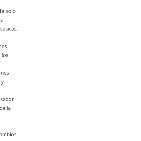
fa solo
os
básicas,
nes
 los
enes
 y
nsador
de la
cambios