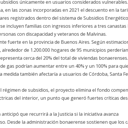
 subsidios únicamente en usuarios considerados vulnerables.
 en las zonas incorporadas en 2021 el descuento en la tari
ares registrados dentro del sistema de Subsidios Energétic
s se incluyen familias con ingresos inferiores a tres canastas 
ersonas con discapacidad y veteranos de Malvinas.
nte fuerte en la provincia de Buenos Aires. Según estimacio
, alrededor de 1.200.000 hogares de 95 municipios perderían
representa cerca del 20% del total de viviendas bonaerenses.
as de gas podrían aumentar entre un 40% y un 100% para qui
La medida también afectaría a usuarios de Córdoba, Santa Fe
l régimen de subsidios, el proyecto elimina el fondo compe
tricas del interior, un punto que generó fuertes críticas des
 anticipó que recurrirá a la Justicia si la iniciativa avanza
eso. Desde la administración bonaerense sostienen que los 