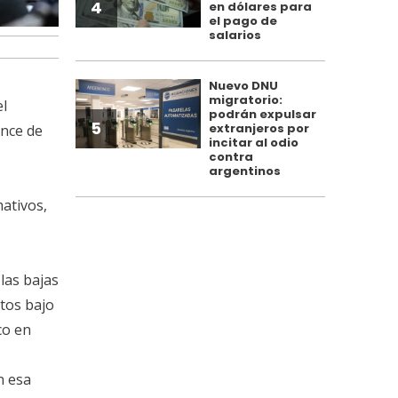
4
en dólares para
el pago de
salarios
Nuevo DNU
migratorio:
el
podrán expulsar
5
extranjeros por
ance de
incitar al odio
contra
argentinos
mativos,
las bajas
tos bajo
co en
n esa