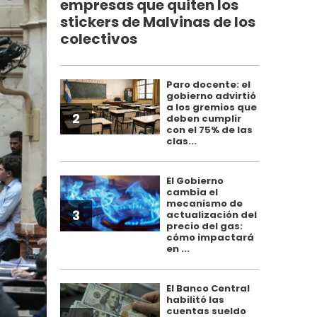
empresas que quiten los
stickers de Malvinas de los
colectivos
Paro docente: el
gobierno advirtió
a los gremios que
2
deben cumplir
con el 75% de las
clas...
El Gobierno
cambia el
mecanismo de
3
actualización del
precio del gas:
cómo impactará
en ...
El Banco Central
habilitó las
cuentas sueldo