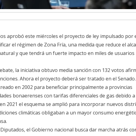
s aprobó este miércoles el proyecto de ley impulsado por 
ificar el régimen de Zona Fría, una medida que reduce el alc
 natural y que tendrá un fuerte impacto en miles de usuarios
bate, la iniciativa obtuvo media sanción con 132 votos afir
nciones. Ahora el proyecto deberá ser tratado en el Senado.
creado en 2002 para beneficiar principalmente a provincias
dades bonaerenses con tarifas diferenciales de gas debido a 
en 2021 el esquema se amplió para incorporar nuevos distri
diciones climáticas obligaban a un mayor consumo energéti
sa.
Diputados, el Gobierno nacional busca dar marcha atrás co