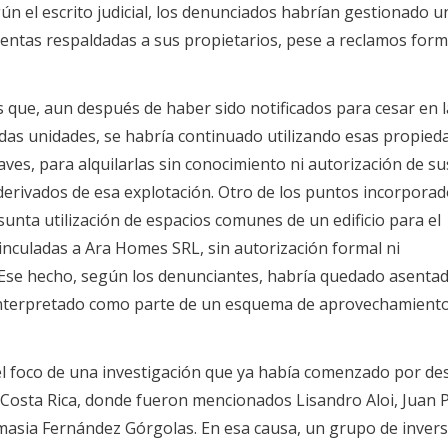
gún el escrito judicial, los denunciados habrían gestionado 
uentas respaldadas a sus propietarios, pese a reclamos form
que, aun después de haber sido notificados para cesar en l
das unidades, se habría continuado utilizando esas propied
aves, para alquilarlas sin conocimiento ni autorización de su
 derivados de esa explotación. Otro de los puntos incorporad
sunta utilización de espacios comunes de un edificio para el
inculadas a Ara Homes SRL, sin autorización formal ni
Ese hecho, según los denunciantes, habría quedado asenta
 interpretado como parte de un esquema de aprovechamient
el foco de una investigación que ya había comenzado por de
 Costa Rica, donde fueron mencionados Lisandro Aloi, Juan 
amasia Fernández Górgolas. En esa causa, un grupo de inver