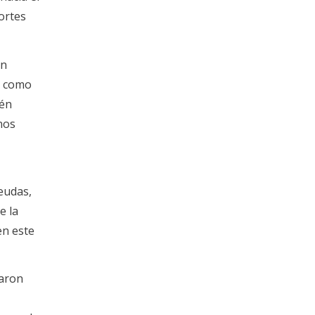
ortes
en
e como
ién
nos
eudas,
e la
en este
garon