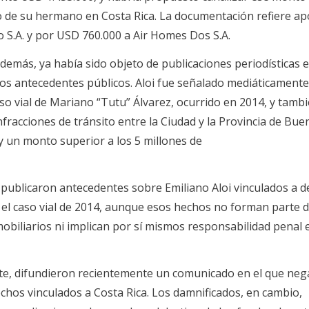
 de su hermano en Costa Rica. La documentación refiere ap
 S.A. y por USD 760.000 a Air Homes Dos S.A.
además, ya había sido objeto de publicaciones periodísticas 
os antecedentes públicos. Aloi fue señalado mediáticament
aso vial de Mariano “Tutu” Álvarez, ocurrido en 2014, y tamb
fracciones de tránsito entre la Ciudad y la Provincia de Bue
 y un monto superior a los 5 millones de
ublicaron antecedentes sobre Emiliano Aloi vinculados a d
 el caso vial de 2014, aunque esos hechos no forman parte d
mobiliarios ni implican por sí mismos responsabilidad penal 
rte, difundieron recientemente un comunicado en el que ne
chos vinculados a Costa Rica. Los damnificados, en cambio,