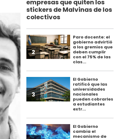
empresas que quiten los
stickers de Malvinas de los
colectivos
Paro docente: el
gobierno advirtió
a los gremios que
2
deben cumplir
con el 75% de las
clas...
El Gobierno
ratificó que las
universidades
3
nacionales
pueden cobrarles
a estudiantes
extr...
El Gobierno
cambia el
mecanismo de