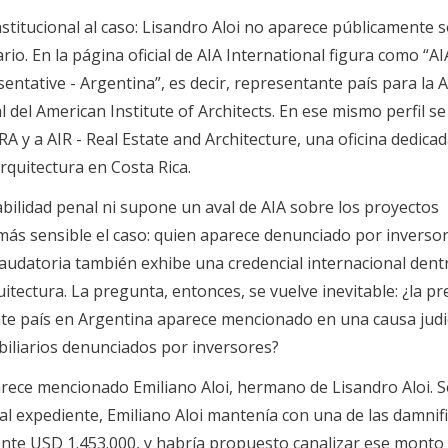
titucional al caso: Lisandro Aloi no aparece públicamente s
io. En la página oficial de AIA International figura como “AI
entative - Argentina”, es decir, representante país para la 
l del American Institute of Architects. En ese mismo perfil se
 y a AIR - Real Estate and Architecture, una oficina dedicad
arquitectura en Costa Rica.
bilidad penal ni supone un aval de AIA sobre los proyectos
 más sensible el caso: quien aparece denunciado por inverso
udatoria también exhibe una credencial internacional dentr
tectura. La pregunta, entonces, se vuelve inevitable: ¿la pr
te país en Argentina aparece mencionado en una causa judic
biliarios denunciados por inversores?
rece mencionado Emiliano Aloi, hermano de Lisandro Aloi. S
l expediente, Emiliano Aloi mantenía con una de las damnif
e USD 1.453.000, y habría propuesto canalizar ese monto 