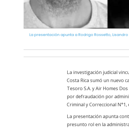
lada a Ara
La presentación apunta a Rodrigo Rossetto, Lisandro A
La investigación judicial vin
Costa Rica sumó un nuevo cap
Tesoro S.A. y Air Homes Dos
por defraudación por adminis
Criminal y Correccional N°1, 
La presentación apunta contr
presunto rol en la administ