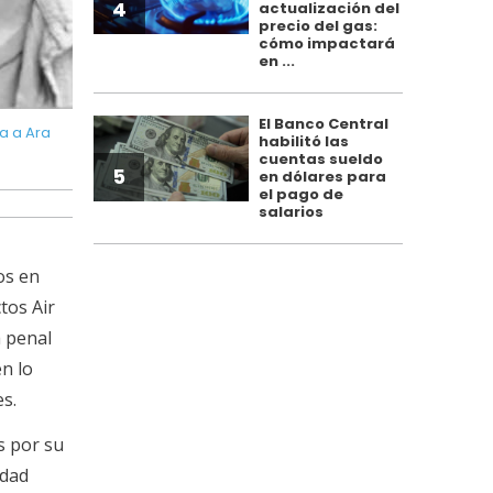
4
actualización del
precio del gas:
cómo impactará
en ...
El Banco Central
da a Ara
La presentación apunta a Rodrigo Rossetto, Lisandro Alo
habilitó las
cuentas sueldo
5
en dólares para
el pago de
salarios
os en
tos Air
a penal
n lo
es.
s por su
edad