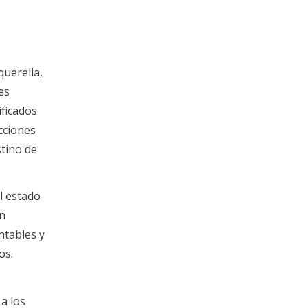
querella,
es
ificados
cciones
tino de
l estado
en
ntables y
os.
a los