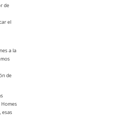
or de
ar el
nes a la
lamos
ión de
as
ir Homes
, esas