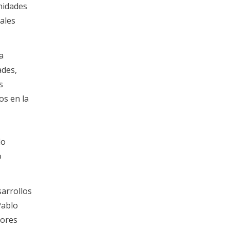
unidades
ales
a
ades,
s
os en la
do
o
sarrollos
Pablo
sores