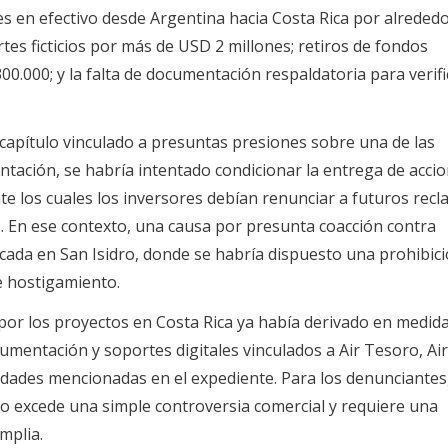
s en efectivo desde Argentina hacia Costa Rica por alreded
es ficticios por más de USD 2 millones; retiros de fondos
000; y la falta de documentación respaldatoria para verific
capítulo vinculado a presuntas presiones sobre una de las
ntación, se habría intentado condicionar la entrega de accio
e los cuales los inversores debían renunciar a futuros rec
es. En ese contexto, una causa por presunta coacción contra
cada en San Isidro, donde se habría dispuesto una prohibic
de hostigamiento.
n por los proyectos en Costa Rica ya había derivado en medid
cumentación y soportes digitales vinculados a Air Tesoro, A
dades mencionadas en el expediente. Para los denunciantes
o excede una simple controversia comercial y requiere una
mplia.