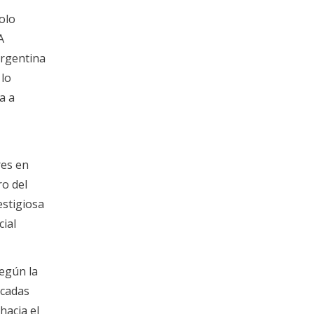
olo
A
Argentina
 lo
a a
res en
o del
estigiosa
ial
egún la
icadas
hacia el