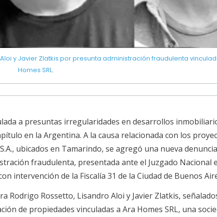
loi y Javier Zlatkis por presunta administración fraudulenta vincula
Homes SRL.
culada a presuntas irregularidades en desarrollos inmobiliari
ítulo en la Argentina. A la causa relacionada con los proyec
 S.A., ubicados en Tamarindo, se agregó una nueva denunci
tración fraudulenta, presentada ante el Juzgado Nacional e
con intervención de la Fiscalía 31 de la Ciudad de Buenos Air
a Rodrigo Rossetto, Lisandro Aloi y Javier Zlatkis, señalado
ración de propiedades vinculadas a Ara Homes SRL, una soci