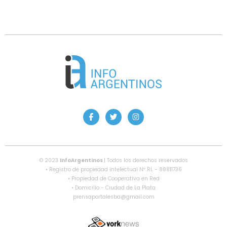
© 2023
InfoArgentinos
| Todos los derechos reservados
• Registro de propiedad intelectual Nº RL - 88811736
• Propiedad de Cooperativa en Red
• Domicilio - Ciudad de La Plata
prensaportalesba@gmail.com