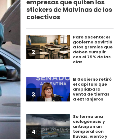
empresas que quiten los
stickers de Malvinas de los
colectivos
Paro docente: el
gobierno advirtió
a los gremios que
2
deben cumplir
con el 75% de las
clas...
El Gobierno retiró
el capítulo que
ampliaba la
3
venta de tierras
a extranjeros
Se forma una
ciclogénesis y
anticipan un
4
temporal con
lluvias, viento y