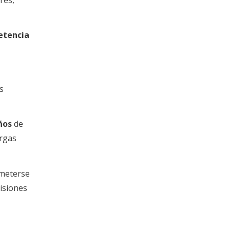
petencia
s
ños
de
argas
ometerse
isiones