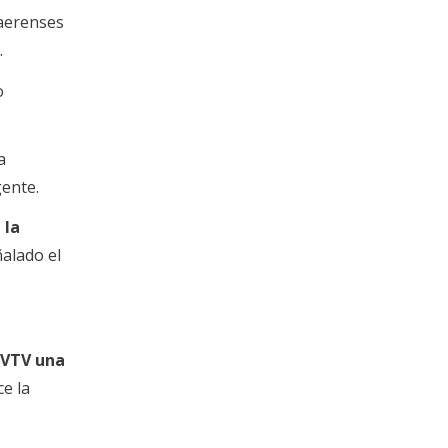
naerenses
.
o
a
gente.
 la
ñalado el
VTV una
ce la