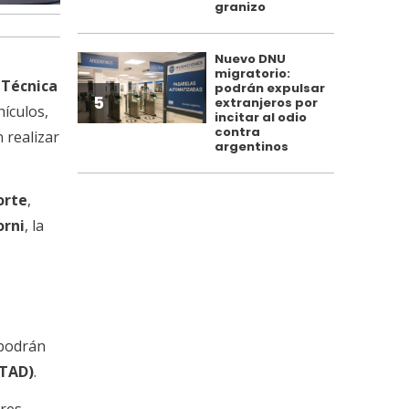
granizo
Nuevo DNU
migratorio:
 Técnica
podrán expulsar
5
extranjeros por
hículos,
incitar al odio
contra
 realizar
argentinos
orte
,
rni
, la
 podrán
(TAD)
.
res,