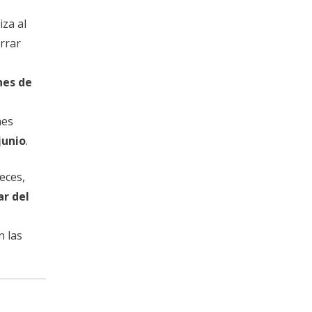
za al
rrar
nes de
nes
junio
.
eces,
r del
n las