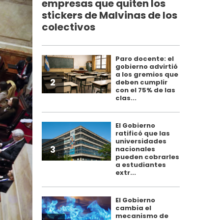
empresas que quiten los
stickers de Malvinas de los
colectivos
Paro docente: el
gobierno advirtió
a los gremios que
2
deben cumplir
con el 75% de las
clas...
El Gobierno
ratificó que las
universidades
3
nacionales
pueden cobrarles
a estudiantes
extr...
El Gobierno
cambia el
mecanismo de