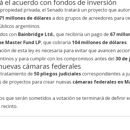
á el acuerdo con fondos de inversión
ropiedad privada, el Senado tratará un proyecto que autori
71 millones de dólares
a dos grupos de acreedores para ce
públicos argentinos.
erdos con
Bainbridge Ltd.
, que recibiría un pago de
67 millo
ue Master Fund LP
, que cobraría
104 millones de dólares
.
ción de esta ley es necesaria para evitar que avancen accio
gentinos y para cumplir con los compromisos antes del
30 de 
y nuevas cámaras federales
l tratamiento de
50 pliegos judiciales
correspondientes a ju
ás de proyectos para crear nuevas
cámaras federales en Ma
atos que serán sometidos a votación se terminará de definir e
 recinto.