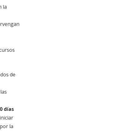
 la
tervengan
ecursos
dos de
las
0 días
niciar
por la