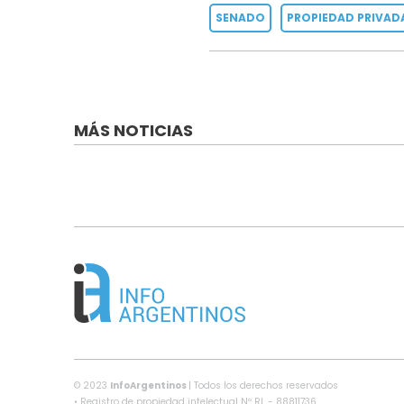
SENADO
PROPIEDAD PRIVAD
MÁS NOTICIAS
© 2023
InfoArgentinos
| Todos los derechos reservados
• Registro de propiedad intelectual Nº RL - 88811736