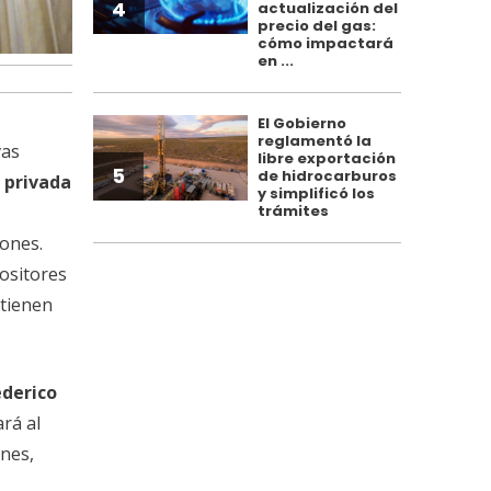
4
actualización del
precio del gas:
cómo impactará
en ...
El Gobierno
reglamentó la
vas
libre exportación
5
de hidrocarburos
 privada
y simplificó los
trámites
iones.
ositores
ntienen
ederico
rá al
ones,