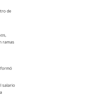
ntro de
sos,
en ramas
informó
 salario
la