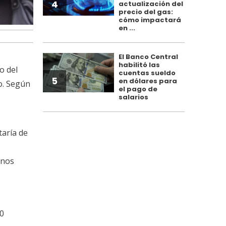
4
actualización del
precio del gas:
cómo impactará
en ...
El Banco Central
habilitó las
o del
cuentas sueldo
5
en dólares para
o. Según
el pago de
salarios
taría de
unos
20