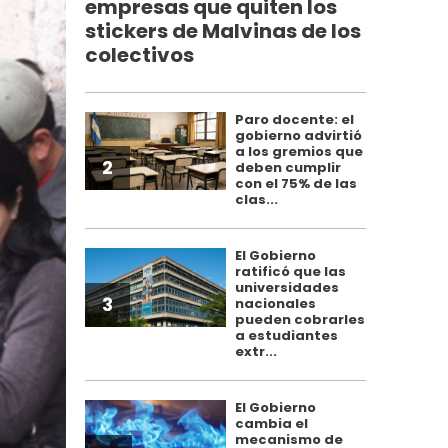
empresas que quiten los
stickers de Malvinas de los
colectivos
Paro docente: el
gobierno advirtió
a los gremios que
2
deben cumplir
con el 75% de las
clas...
El Gobierno
ratificó que las
universidades
3
nacionales
pueden cobrarles
a estudiantes
extr...
El Gobierno
cambia el
mecanismo de