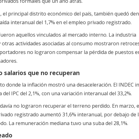
rivados formales que un año atrás.
, el principal distrito económico del país, también quedó de
aída interanual del 1,7% en el empleo privado registrado.
ueron aquellos vinculados al mercado interno. La industria
y otras actividades asociadas al consumo mostraron retroce
xportadores no lograron compensar la pérdida de puestos 
jadores.
ro salarios que no recuperan
to donde la inflación mostró una desaceleración. El INDEC 
del IPC del 2,1%, con una variación interanual del 33,2%.
davía no lograron recuperar el terreno perdido. En marzo, el
rivado registrado aumentó 31,6% interanual, por debajo de 
íodo. La remuneración mediana tuvo una suba del 28,1%.
eado