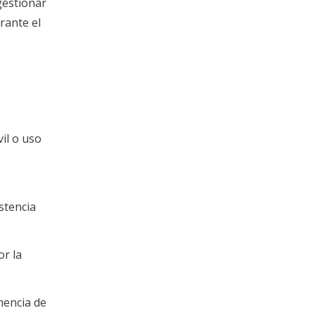
gestionar
rante el
il o uso
stencia
r la
nencia de