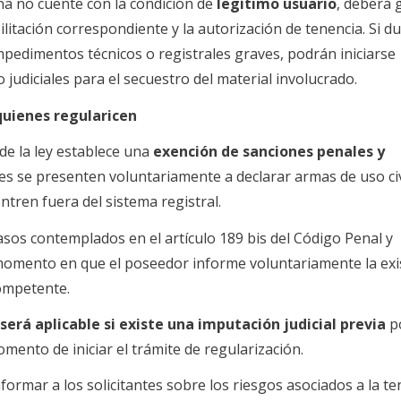
na no cuente con la condición de
legítimo usuario
, deberá 
itación correspondiente y la autorización de tenencia. Si du
pedimentos técnicos o registrales graves, podrán iniciarse
 judiciales para el secuestro del material involucrado.
quienes regularicen
de la ley establece una
exención de sanciones penales y
s se presenten voluntariamente a declarar armas de uso civ
entren fuera del sistema registral.
casos contemplados en el artículo 189 bis del Código Penal y
momento en que el poseedor informe voluntariamente la exi
competente.
será aplicable si existe una imputación judicial previa
po
omento de iniciar el trámite de regularización.
rmar a los solicitantes sobre los riesgos asociados a la te