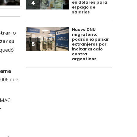
4
en dólares para
el pago de
salarios
Nuevo DNU
strar
, o
migratorio:
podrán expulsar
zar su
5
extranjeros por
incitar al odio
 quedó
contra
argentinos
grama
2006 que
ANMAC
y