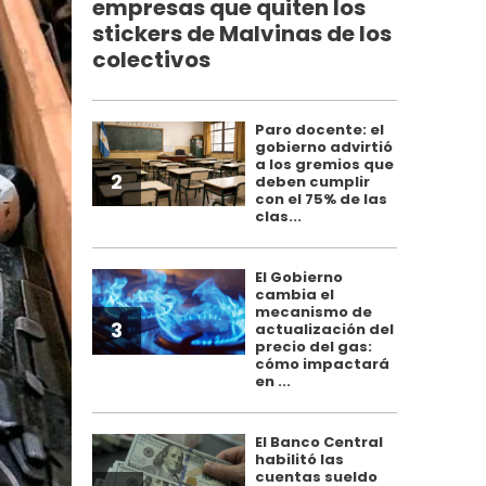
empresas que quiten los
stickers de Malvinas de los
colectivos
Paro docente: el
gobierno advirtió
a los gremios que
2
deben cumplir
con el 75% de las
clas...
El Gobierno
cambia el
mecanismo de
3
actualización del
precio del gas:
cómo impactará
en ...
El Banco Central
habilitó las
cuentas sueldo