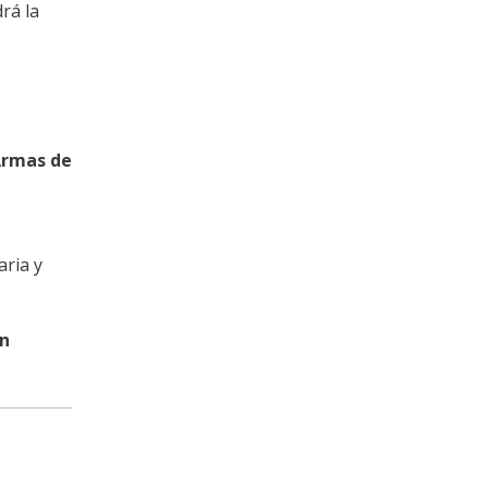
rá la
Armas de
aria y
ín