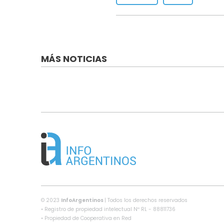
MÁS NOTICIAS
© 2023
InfoArgentinos
| Todos los derechos reservados
• Registro de propiedad intelectual Nº RL - 88811736
• Propiedad de Cooperativa en Red