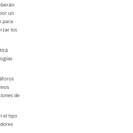
deberán
por un
n para
rzar los
tirá
logías
áforos
tivos
ciones de
 el tipo
adores