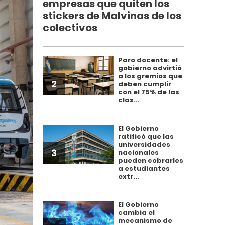
empresas que quiten los
stickers de Malvinas de los
colectivos
Paro docente: el
gobierno advirtió
a los gremios que
2
deben cumplir
con el 75% de las
clas...
El Gobierno
ratificó que las
universidades
3
nacionales
pueden cobrarles
a estudiantes
extr...
El Gobierno
cambia el
mecanismo de