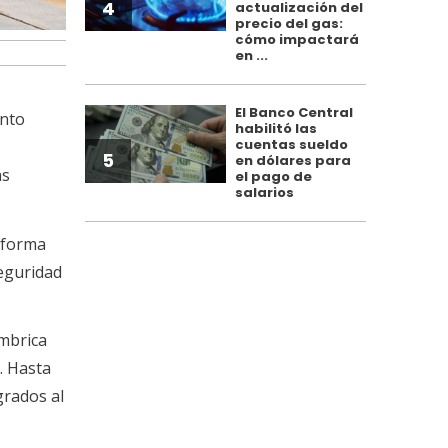
4
actualización del
precio del gas:
cómo impactará
en ...
El Banco Central
ento
habilitó las
cuentas sueldo
5
en dólares para
as
el pago de
salarios
 forma
seguridad
ámbrica
. Hasta
grados al