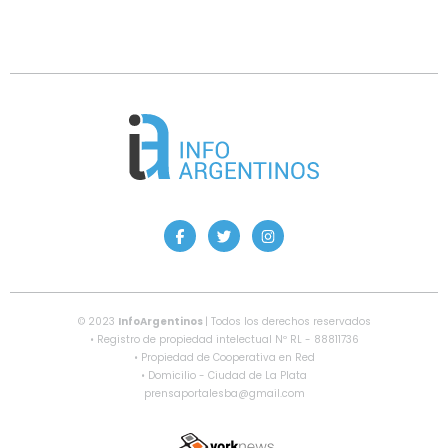
© 2023
InfoArgentinos
| Todos los derechos reservados
• Registro de propiedad intelectual Nº RL - 88811736
• Propiedad de Cooperativa en Red
• Domicilio - Ciudad de La Plata
prensaportalesba@gmail.com