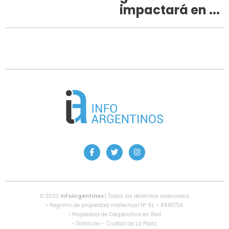
impactará en ...
© 2023
InfoArgentinos
| Todos los derechos reservados
• Registro de propiedad intelectual Nº RL - 88811736
• Propiedad de Cooperativa en Red
• Domicilio - Ciudad de La Plata