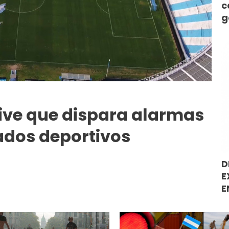
c
g
live que dispara alarmas
tados deportivos
D
E
E