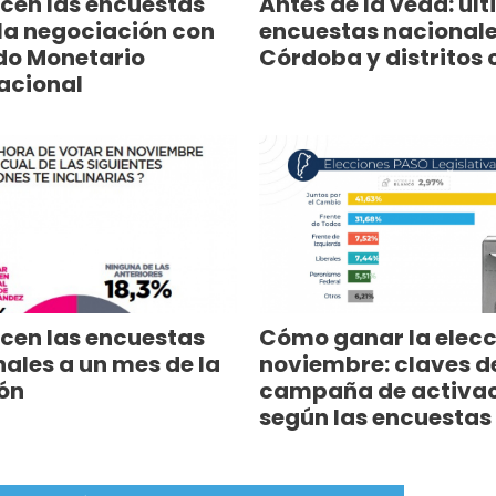
cen las encuestas
Antes de la veda: úl
la negociación con
encuestas nacionale
do Monetario
Córdoba y distritos 
acional
cen las encuestas
Cómo ganar la elecc
ales a un mes de la
noviembre: claves d
ón
campaña de activac
según las encuestas