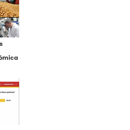
s
nómica