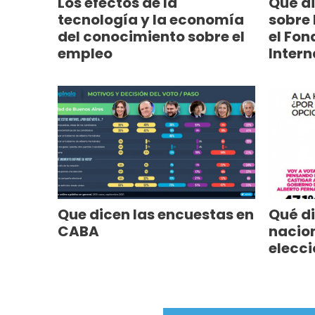
Los efectos de la
Qué di
tecnología y la economía
sobre 
del conocimiento sobre el
el Fon
empleo
Intern
Que dicen las encuestas en
Qué di
CABA
nacion
elecci