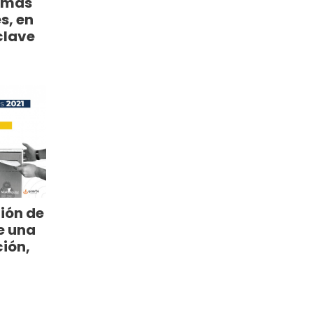
timas
s, en
clave
ión de
e una
ión,